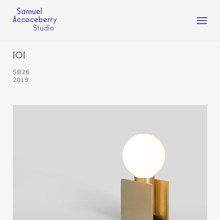
Toggl
naviga
IOI
SB26
2019